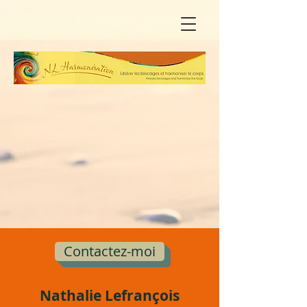
Contactez-moi
Nathalie Lefrançois