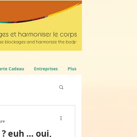
arte Cadeau
Entreprises
Plus
ure
? euh … oui,