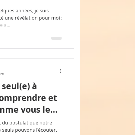
elques années, je suis
té une révélation pour moi :
 a...
ure
 seul(e) à
comprendre et
mme vous le
 du postulat que notre
 seuls pouvons l’écouter.