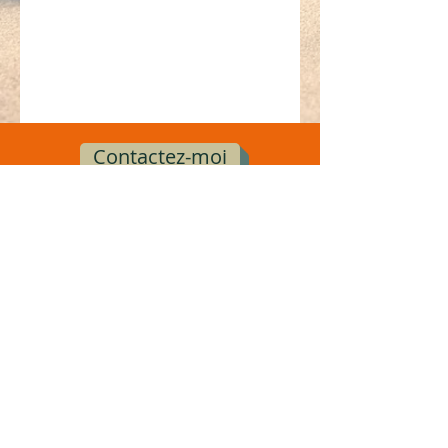
Contactez-moi
Nathalie Lefrançois
+33 (0) 7 66 57 19 32
nl.harmonisation@free.fr
Cabinet : 12bis, avenue Jean Perrot
38000 Grenoble
ou
Vaulnaveys le Haut
© Copyright NL Harmonisation