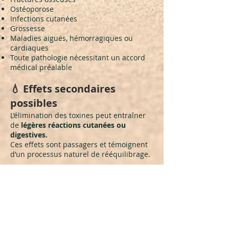
Ostéoporose
Infections cutanées
Grossesse
Maladies aiguës, hémorragiques ou
cardiaques
Toute pathologie nécessitant un accord
médical préalable
💧 Effets secondaires
possibles
L’élimination des toxines peut entraîner
de
légères réactions cutanées ou
digestives.
Ces effets sont passagers et témoignent
d’un processus naturel de rééquilibrage.
.
Durée :
1h45
Tarif :
95 €
Vous recherchez un
massage Marma
Ayurvédique à Échirolles, près de