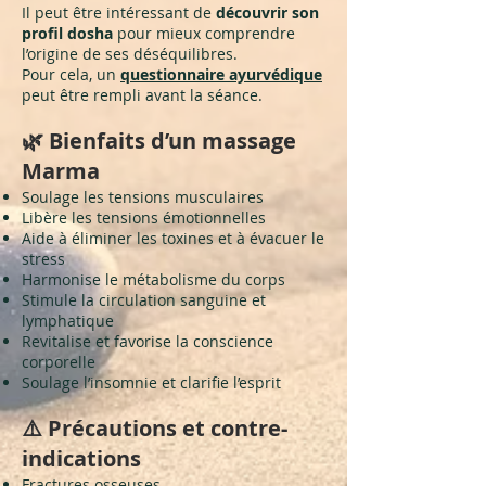
Il peut être intéressant de
découvrir son
profil dosha
pour mieux comprendre
l’origine de ses déséquilibres.
Pour cela, un
questionnaire ayurvédique
peut être rempli avant la séance.
🌿 Bienfaits d’un massage
Marma
Soulage les tensions musculaires
Libère les tensions émotionnelles
Aide à éliminer les toxines et à évacuer le
stress
Harmonise le métabolisme du corps
Stimule la circulation sanguine et
lymphatique
Revitalise et favorise la conscience
corporelle
Soulage l’insomnie et clarifie l’esprit
⚠️ Précautions et contre-
indications
Fractures osseuses