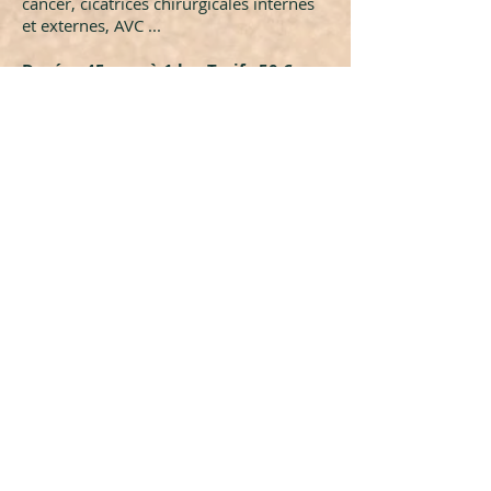
cancer, cicatrices chirurgicales internes
et externes, AVC ...
Durée : 45 mns à 1 h - Tarif : 50 €
Contactez-moi
Nathalie Lefrançois
+33 (0) 7 66 57 19 32
nl.harmonisation@free.fr
Cabinet : 12bis, avenue Jean Perrot
38000 Grenoble
ou
Vaulnaveys le Haut