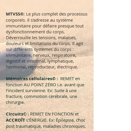
MTVSS©
: Le plus complet des processus
corporels. Il s'adresse au système
immunitaire pour défaire presque tout
dysfonctionnement du corps.
Déverrouille les tensions, malaises,
douleurs et limitations du corps. Il agit
sur différents systèmes du corps :
immunitaire, nerveux, respiratoire,
digestif et intestinal, lymphatique,
hormonal, reproducteur, électrique.
Mémoires cellulaires© :
REMET en
fonction AU POINT ZÉRO i.e. avant que
l’incident survienne. Ex: Suite à une
fracture, commotion cérébrale, une
chirurgie.
Circuits
© : REMET EN FONCTION et
ACCROÎT
L’ÉNERGIE. Ex: Épilepsie, choc
post traumatique, maladies chroniques,